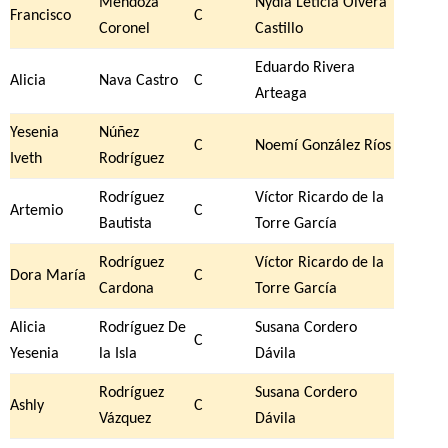
Mendoza
Nydia Leticia Olvera
Francisco
C
Coronel
Castillo
Eduardo Rivera
Alicia
Nava Castro
C
Arteaga
Yesenia
Núñez
C
Noemí González Ríos
Iveth
Rodríguez
Rodríguez
Víctor Ricardo de la
Artemio
C
Bautista
Torre García
Rodríguez
Víctor Ricardo de la
Dora María
C
Cardona
Torre García
Alicia
Rodríguez De
Susana Cordero
C
Yesenia
la Isla
Dávila
Rodríguez
Susana Cordero
Ashly
C
Vázquez
Dávila