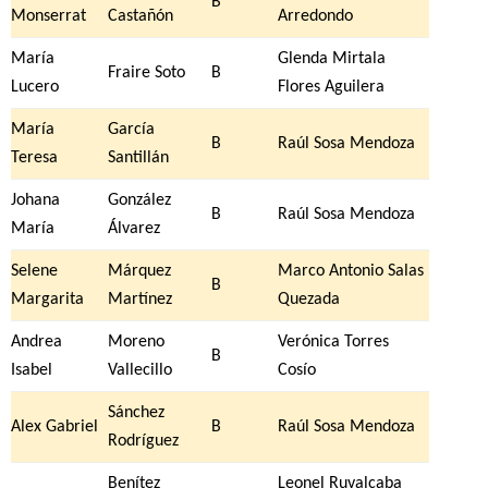
B
Monserrat
Castañón
Arredondo
María
Glenda Mirtala
Fraire Soto
B
Lucero
Flores Aguilera
María
García
B
Raúl Sosa Mendoza
Teresa
Santillán
Johana
González
B
Raúl Sosa Mendoza
María
Álvarez
Selene
Márquez
Marco Antonio Salas
B
Margarita
Martínez
Quezada
Andrea
Moreno
Verónica Torres
B
Isabel
Vallecillo
Cosío
Sánchez
Alex Gabriel
B
Raúl Sosa Mendoza
Rodríguez
Benítez
Leonel Ruvalcaba