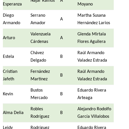
Najar Ramos
A
Esperanza
Moyano
Diego
Serrano
Martha Susana
A
Armando
Amador
Hernández Larios
Valenzuela
Glenda Mirtala
Arturo
A
Cárdenas
Flores Aguilera
Chávez
Raúl Armando
Estela
B
Delgado
Valadez Estrada
Cristian
Fernández
Raúl Armando
B
Jafeth
Martínez
Valadez Estrada
Bustos
Eduardo Rivera
Kevin
B
Mercado
Arteaga
Robles
Alejandro Rodolfo
Alma Delia
B
Rodríguez
García Villalobos
Leidy
Rodríguez
Eduardo Rivera