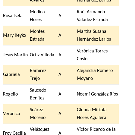
Álvarez
Hernández Larios
Medina
Raúl Armando
Rosa Isela
A
Flores
Valadez Estrada
Montes
Martha Susana
Mary Keyko
A
Estrada
Hernández Larios
Verónica Torres
Jesús Martín
Ortíz Villeda
A
Cosío
Ramírez
Alejandra Romero
Gabriela
A
Trejo
Moyano
Saucedo
Rogelio
A
Noemí González Ríos
Benítez
Suárez
Glenda Mirtala
Verónica
A
Moreno
Flores Aguilera
Velázquez
Víctor Ricardo de la
Froy Cecilia
A