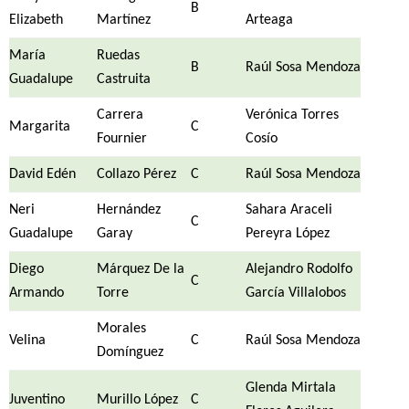
B
Elizabeth
Martínez
Arteaga
María
Ruedas
B
Raúl Sosa Mendoza
Guadalupe
Castruita
Carrera
Verónica Torres
Margarita
C
Fournier
Cosío
David Edén
Collazo Pérez
C
Raúl Sosa Mendoza
Neri
Hernández
Sahara Araceli
C
Guadalupe
Garay
Pereyra López
Diego
Márquez De la
Alejandro Rodolfo
C
Armando
Torre
García Villalobos
Morales
Velina
C
Raúl Sosa Mendoza
Domínguez
Glenda Mirtala
Juventino
Murillo López
C