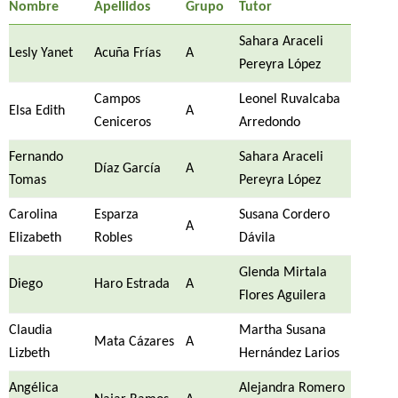
Nombre
Apellidos
Grupo
Tutor
Sahara Araceli
Lesly Yanet
Acuña Frías
A
Pereyra López
Campos
Leonel Ruvalcaba
Elsa Edith
A
Ceniceros
Arredondo
Fernando
Sahara Araceli
Díaz García
A
Tomas
Pereyra López
Carolina
Esparza
Susana Cordero
A
Elizabeth
Robles
Dávila
Glenda Mirtala
Diego
Haro Estrada
A
Flores Aguilera
Claudia
Martha Susana
Mata Cázares
A
Lizbeth
Hernández Larios
Angélica
Alejandra Romero