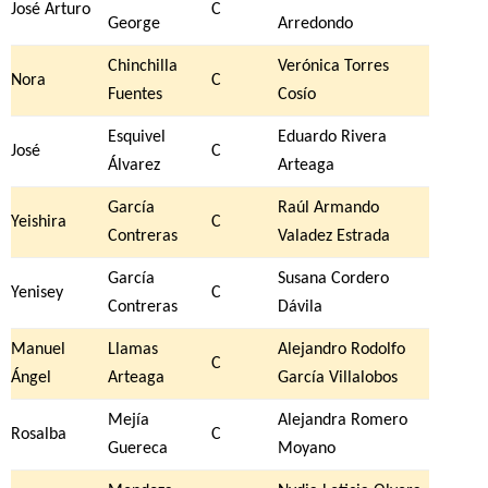
José Arturo
C
George
Arredondo
Chinchilla
Verónica Torres
Nora
C
Fuentes
Cosío
Esquivel
Eduardo Rivera
José
C
Álvarez
Arteaga
García
Raúl Armando
Yeishira
C
Contreras
Valadez Estrada
García
Susana Cordero
Yenisey
C
Contreras
Dávila
Manuel
Llamas
Alejandro Rodolfo
C
Ángel
Arteaga
García Villalobos
Mejía
Alejandra Romero
Rosalba
C
Guereca
Moyano