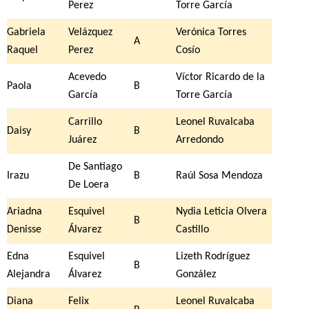
Perez
Torre García
Gabriela
Velázquez
Verónica Torres
A
Raquel
Perez
Cosío
Acevedo
Víctor Ricardo de la
Paola
B
García
Torre García
Carrillo
Leonel Ruvalcaba
Daisy
B
Juárez
Arredondo
De Santiago
Irazu
B
Raúl Sosa Mendoza
De Loera
Ariadna
Esquivel
Nydia Leticia Olvera
B
Denisse
Álvarez
Castillo
Edna
Esquivel
Lizeth Rodríguez
B
Alejandra
Álvarez
González
Diana
Felix
Leonel Ruvalcaba