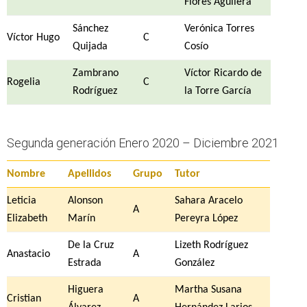
Flores Aguilera
Sánchez
Verónica Torres
Víctor Hugo
C
Quijada
Cosío
Zambrano
Víctor Ricardo de
Rogelia
C
Rodríguez
la Torre García
Segunda generación Enero 2020 – Diciembre 2021
Nombre
Apellidos
Grupo
Tutor
Leticia
Alonson
Sahara Aracelo
A
Elizabeth
Marín
Pereyra López
De la Cruz
Lizeth Rodríguez
Anastacio
A
Estrada
González
Higuera
Martha Susana
Cristian
A